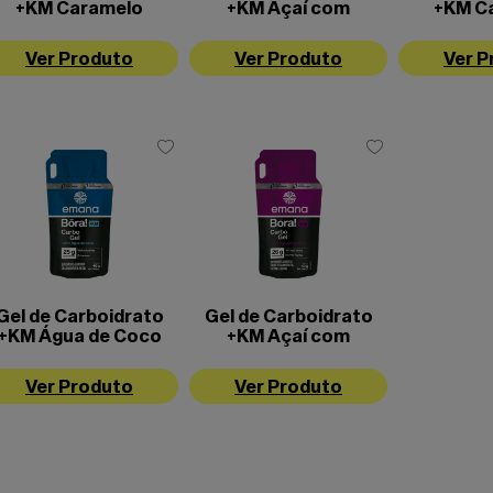
+KM Caramelo
+KM Açaí com
+KM C
algado - 10 unidades
Guaraná - 10 unidades
Sal
Ver Produto
Ver Produto
Ver P
Gel de Carboidrato
Gel de Carboidrato
+KM Água de Coco
+KM Açaí com
Guaraná
Ver Produto
Ver Produto