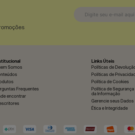
stitucional
Links Úteis
uem Somos
Políticas de Devoluçã
nteúdos
Políticas de Privacida
odutos
Política de Cookies
* Ao enviar esse formulário, vo
rguntas Frequentes
Política de Segurança 
* Estou de acordo com a coleta
da Informação
as finalidades aqui descritas.
de encontrar
Enviar
Gerencie seus Dados
escritores
Ética e Integridade