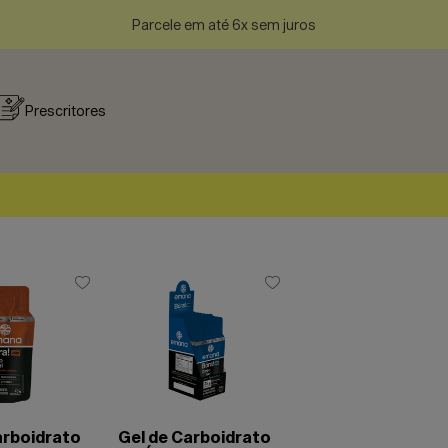
Parcele em até 6x sem juros
Prescritores
arboidrato
Gel de Carboidrato