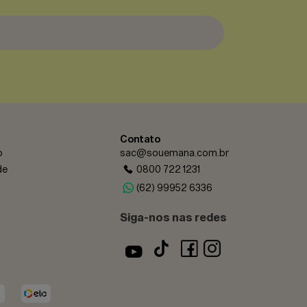
Contato
o
sac@souemana.com.br
de
0800 722 1231
(62) 99952 6336
cê confirma ter 18 anos ou mais.
 e uso dos dados fornecidos para
Siga-nos nas redes