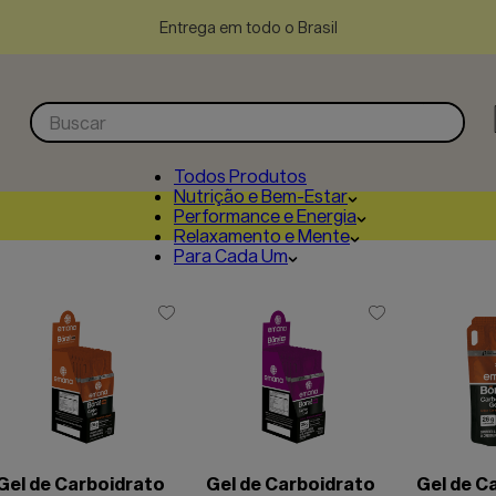
Entrega em todo o Brasil
Buscar
Todos Produtos
Nutrição e Bem-Estar
Performance e Energia
Relaxamento e Mente
Para Cada Um
Gel de Carboidrato
Gel de Carboidrato
Gel de C