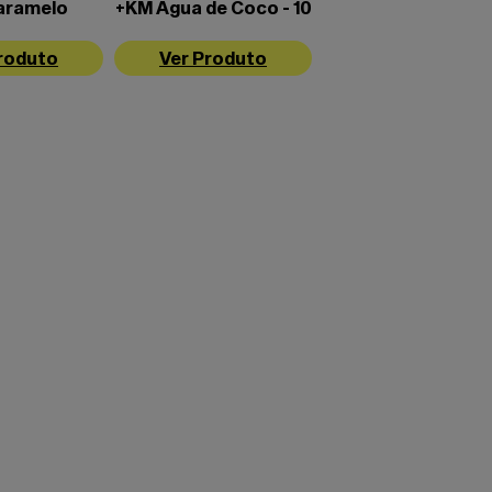
aramelo
+KM Água de Coco - 10
gado
unidades
roduto
Ver Produto