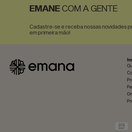
EMANE
COM A GENTE
In
Q
Co
Pr
Pe
On
Pr