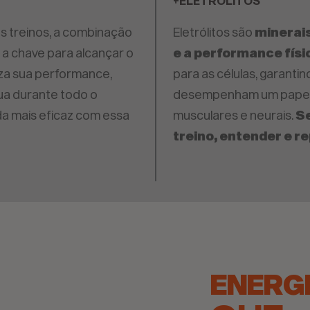
+ELETRÓLITOS
s treinos, a combinação
Eletrólitos são
minerai
 a chave para alcançar o
e a performance físi
liza sua performance,
para as células, garanti
a durante todo o
desempenham um papel c
nda mais eficaz com essa
musculares e neurais.
Se
treino, entender e re
ENERG