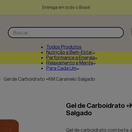
Entrega em todo o Brasil
Buscar
Todos Produtos
Nutrição e Bem-Estar
Performance e Energia
Relaxamento e Mente
Para Cada Um
Gel de Carboidrato +KM Caramelo Salgado
Gel de Carboidrato 
Salgado
Gel de carboidrato com beta-a