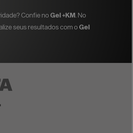
ividade? Confie no
Gel +KM
. No
lize seus resultados com o
Gel
TA
L