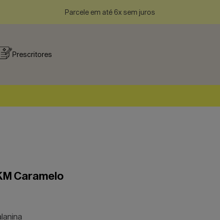
Parcele em até 6x sem juros
Prescritores
+KM Caramelo
lanina