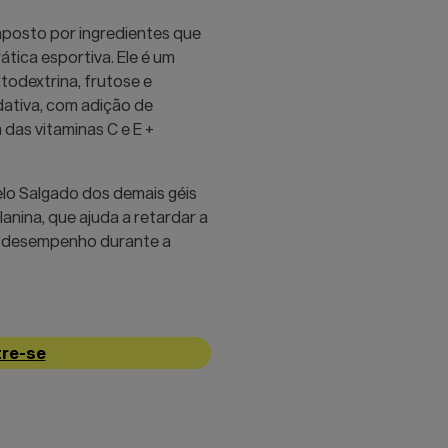
mposto por ingredientes que
ática esportiva. Ele é um
todextrina, frutose e
dativa, com adição de
 das vitaminas C e E +
lo Salgado dos demais géis
nina, que ajuda a retardar a
o desempenho durante a
re-se