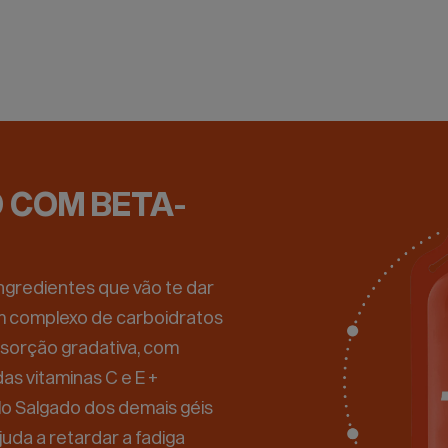
 COM BETA-
ngredientes que vão te dar
 um complexo de carboidratos
absorção gradativa, com
as vitaminas C e E +
lo Salgado dos demais géis
uda a retardar a fadiga