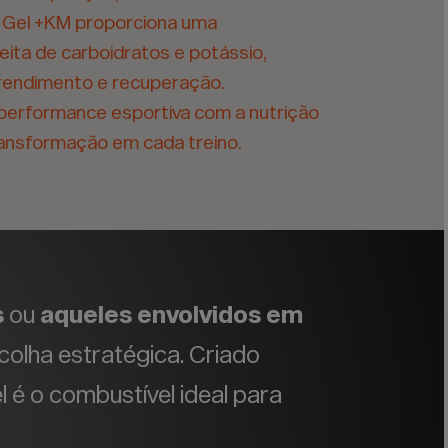
 Gel +KM proporciona uma
ita de carboidratos e potássio,
rendimento e recuperação.
 performance esportiva com a nutrição
transformação em cada treino.
s
ou
aqueles envolvidos em
colha estratégica. Criado
é o combustível ideal para