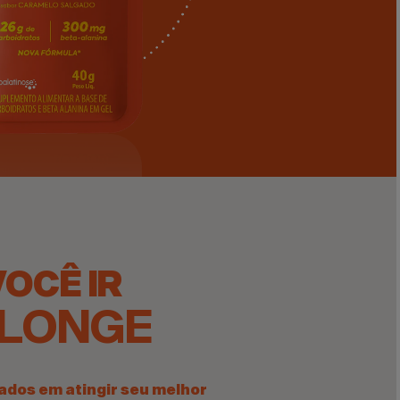
OCÊ IR
 LONGE
ados em atingir seu melhor