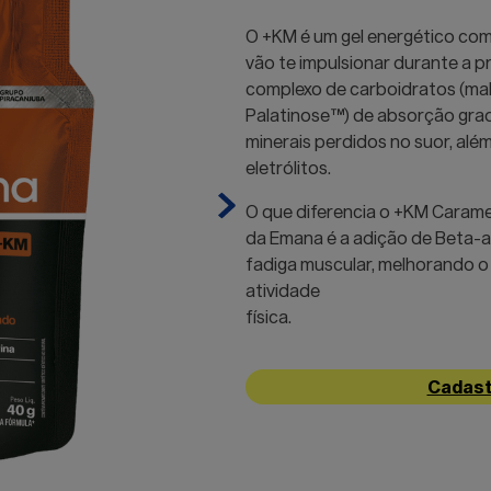
O +KM é um gel energético co
vão te impulsionar durante a pr
complexo de carboidratos (mal
Palatinose™) de absorção gra
minerais perdidos no suor, além
eletrólitos.
O que diferencia o +KM Carame
da Emana é a adição de Beta-ala
fadiga muscular, melhorando 
atividade
física.
Cadast