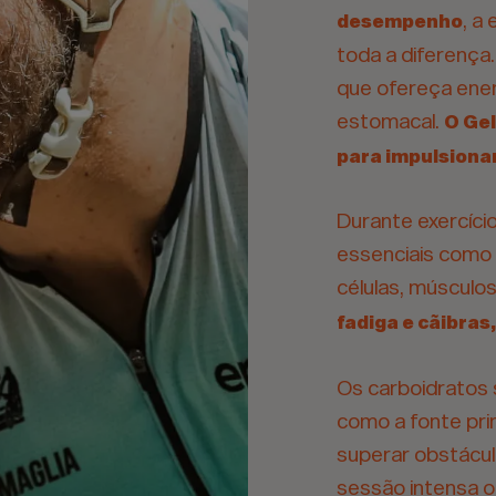
, a
desempenho
toda a diferença
que ofereça ene
estomacal.
O Gel
para impulsionar
Durante exercíci
essenciais como o
células, músculo
fadiga e cãibras
Os carboidratos 
como a fonte pri
superar obstácul
sessão intensa o