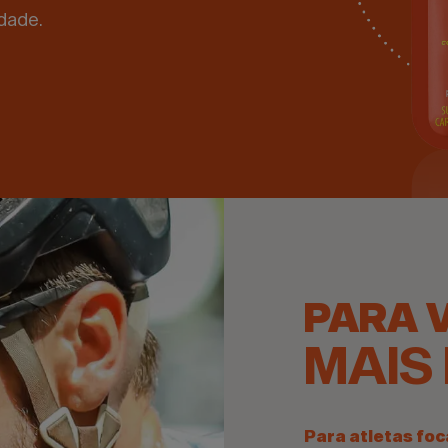
idade.
PARA V
MAIS
Para atletas foc