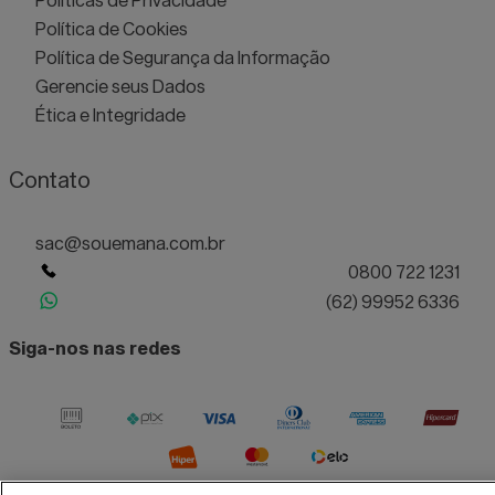
Política de Cookies
Política de Segurança da Informação
Gerencie seus Dados
Ética e Integridade
Contato
sac@souemana.com.br
0800 722 1231
(62) 99952 6336
Siga-nos nas redes