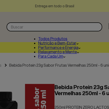
Entrega em todo o Brasil
Buscar
Todos Produtos
Nutrição e Bem-Estar
Performance e Energia
Relaxamento e Mente
Para Cada Um
s
Bebida Protein 23g Sabor Frutas Vermelhas 250ml - 6 un
Bebida Protein 23g S
Vermelhas 250ml - 6 
250ml PROTEIN ZERO LACTO