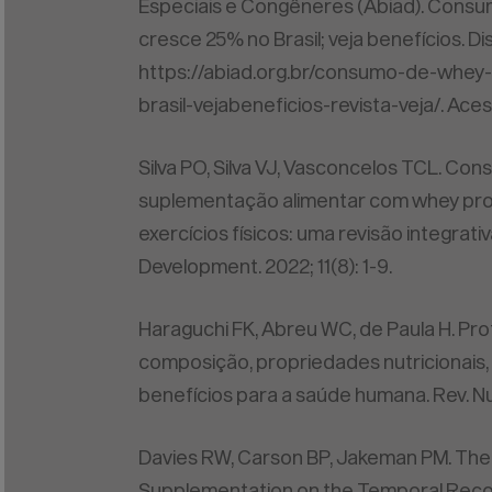
Especiais e Congêneres (Abiad). Consu
cresce 25% no Brasil; veja benefícios. D
https://abiad.org.br/consumo-de-whey
brasil-vejabeneficios-revista-veja/. A
Silva PO, Silva VJ, Vasconcelos TCL. Co
suplementação alimentar com whey prot
exercícios físicos: uma revisão integrati
Development. 2022; 11(8): 1-9.
Haraguchi FK, Abreu WC, de Paula H. Prot
composição, propriedades nutricionais,
benefícios para a saúde humana. Rev. Nut
Davies RW, Carson BP, Jakeman PM. The 
Supplementation on the Temporal Recov