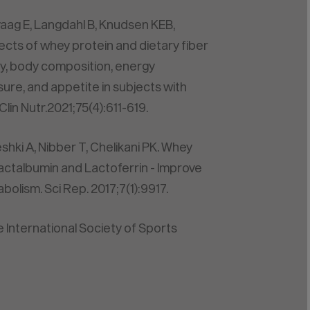
aag E, Langdahl B, Knudsen KEB,
fects of whey protein and dietary fiber
vity, body composition, energy
ure, and appetite in subjects with
Clin Nutr.2021;75(4):611-619.
shki A, Nibber T, Chelikani PK. Whey
ctalbumin and Lactoferrin - Improve
olism. Sci Rep. 2017;7(1):9917.
he International Society of Sports