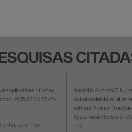
ESQUISAS CITADA
al applications of whey
Nasimi N, Sohrabi Z, Nune
chnol. 2015; 52(11): 6847–
Akbarzadeh M, et al. Wh
without Vitamin D on Sa
Systematic Review and Me
imentos para Fins
773.