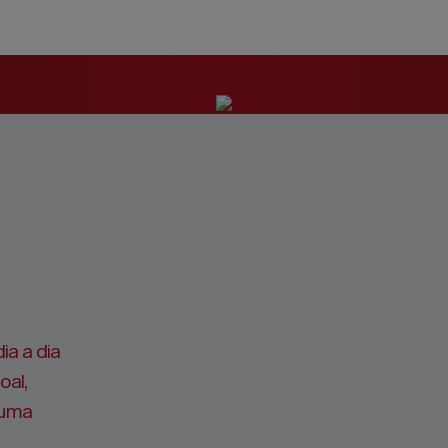
ia a dia
oal,
, uma