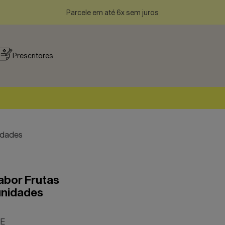
Parcele em até 6x sem juros
Prescritores
idades
abor Frutas
unidades
SE