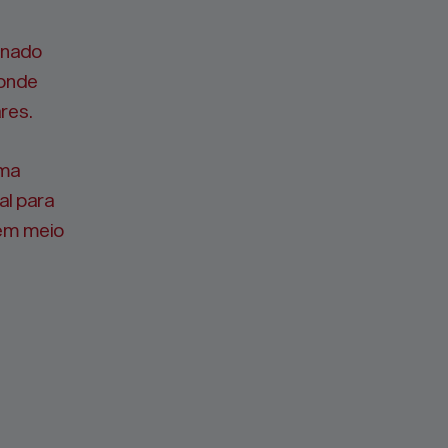
rnado
 onde
res.
uma
al para
 em meio