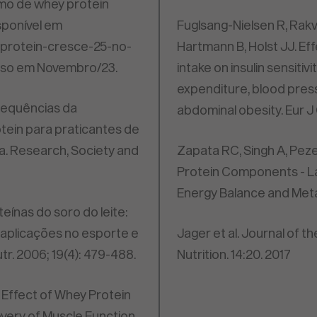
mo de whey protein
isponível em
Fuglsang-Nielsen R, Rakv
-protein-cresce-25-no-
Hartmann B, Holst JJ. Ef
cesso em Novembro/23.
intake on insulin sensiti
expenditure, blood press
nsequências da
abdominal obesity. Eur J 
ein para praticantes de
va. Research, Society and
Zapata RC, Singh A, Peze
Protein Components - La
Energy Balance and Metab
eínas do soro do leite:
 aplicações no esporte e
Jager et al. Journal of t
r. 2006; 19(4): 479-488.
Nutrition. 14:20. 2017
Effect of Whey Protein
ery of Muscle Function