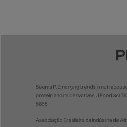
P
Seema P. Emerging trends in nutraceutic
protein and its derivatives. J Food Sci Te
6858
Associação Brasileira da Indústria de Al