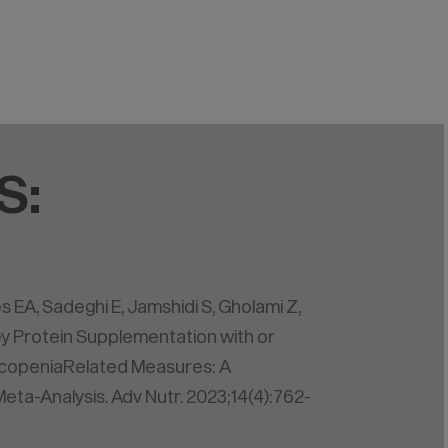
S:
s EA, Sadeghi E, Jamshidi S, Gholami Z,
ey Protein Supplementation with or
rcopeniaRelated Measures: A
ta-Analysis. Adv Nutr. 2023;14(4):762-