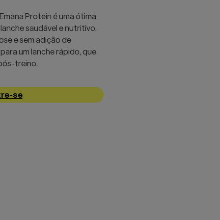
o Emana Protein é uma ótima
anche saudável e nutritivo.
tose e sem adição de
a para um lanche rápido, que
ós-treino.
re-se